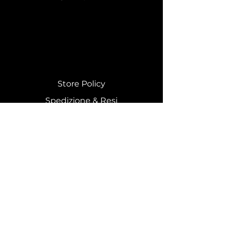
Store Policy
Spedizione & Resi
Costi di spedizione
Effettua un reso
Istruzioni di lavaggio
© 2025 by DODICI CILINDRI