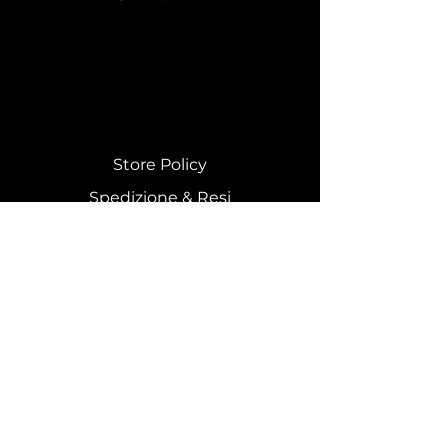
Store Policy
Spedizione & Resi
Costi di spedizione
Effettua un reso
Istruzioni di lavaggio
© 2025 by DODICI CILINDRI