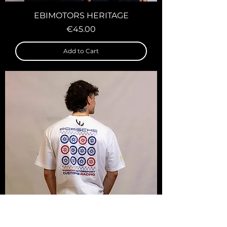
EBIMOTORS HERITAGE
Price
€45.00
Add to Cart