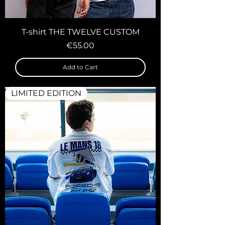
T-shirt THE TWELVE CUSTOM
Price
€55.00
Add to Cart
LIMITED EDITION