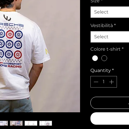
Size
*
Select
Vestibilità
*
Select
Colore t-shirt
*
Quantity
*