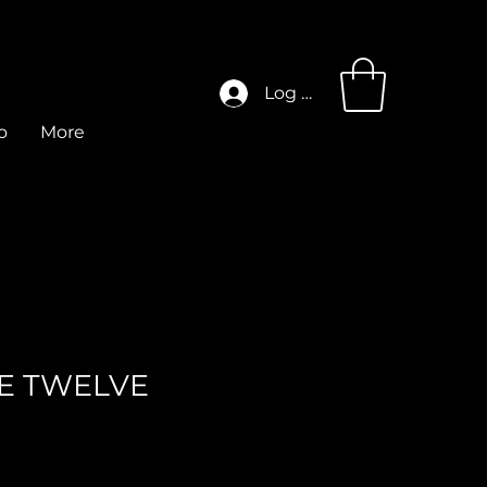
Log In
o
More
THE TWELVE