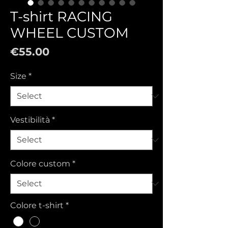
T-shirt RACING
WHEEL CUSTOM
Price
€55.00
Size
*
Vestibilità
*
Colore custom
*
Colore t-shirt
*