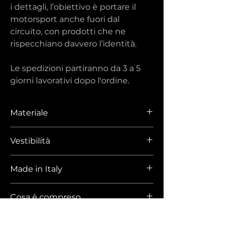
i dettagli, l’obiettivo è portare il
motorsport anche fuori dal
circuito, con prodotti che ne
rispecchiano davvero l’identità.
Le spedizioni partiranno da 3 a 5
giorni lavorativi dopo l'ordine.
Materiale
T-SHIRT OVERSIZE
Vestibilità
100% cotone ring spun
Made in Italy
TABELLA DELLE TAGLIE NELLE FOTO
210 gr/mq
Made in Italy
DEL PRODOTTO
T-SHIRT REGULAR
Per la t-shirt oversize si consiglia di
100% cotone organico
Siamo molto attenti alla qualità dei
scegliere una misura in meno rispetto
Made in Italy
Cosa è compreso
nostri prodotti, per questo le t-shirt
alle t-shirt "classiche".
170 gr/mq
Dodici Cilindri sono 100% Made in Italy
L'ordine contiene:
MODELLI
Spedizioni
- t-shirt Dodici Cilindri x Ebimotors