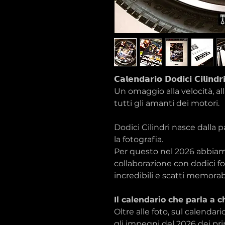
𝗖𝗮𝗹𝗲𝗻𝗱𝗮𝗿𝗶𝗼 𝗗𝗼𝗱𝗶𝗰𝗶 𝗖𝗶𝗹𝗶𝗻𝗱
Un omaggio alla velocità, all
tutti gli amanti dei motori.
Dodici Cilindri nasce dalla p
la fotografia.
Per questo nel 2026 abbiam
collaborazione con dodici 
incredibili e scatti memorabi
Il calendario che parla a c
Oltre alle foto, sul calendari
gli impegni del 2026 dei pri