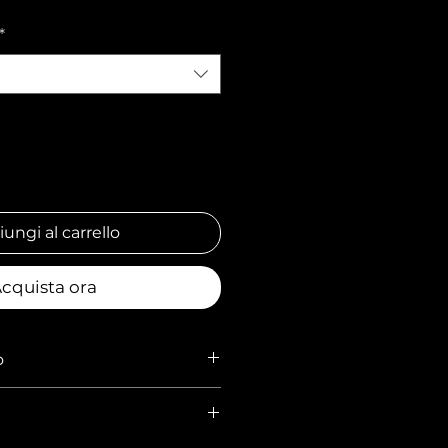
*
ungi al carrello
cquista ora
o
Dodici Cilindri
lindri