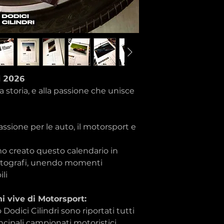
Le grafiche Dodici 
ispirate alla cultu
costituiscono merch
eventuali riferiment
o personaggi sono r
celebrativo.
Dodici Cilindri non 
sponsorizzato o ap
𝗶 𝟮𝟬𝟮6
team, campionato o t
a storia, e alla passione che unisce
assione per le auto, il motorsport e
o creato questo calendario in
fotografi, unendo momenti
li
hi vive di Motorsport:
o Dodici Cilindri sono riportati tutti
ncipali campionati motoristici.