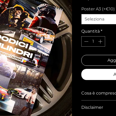
Poster A3 (+€10)
Seleziona
Quantità
*
Aggi
A
Cosa è compres
Calendario 2026 
Disclaimer
Adesivi Dodici Ci