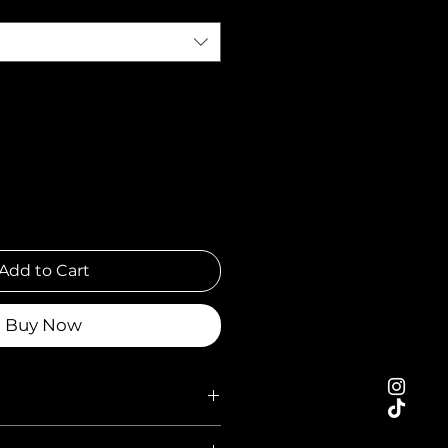
Add to Cart
Buy Now
tton 230 gr/mq