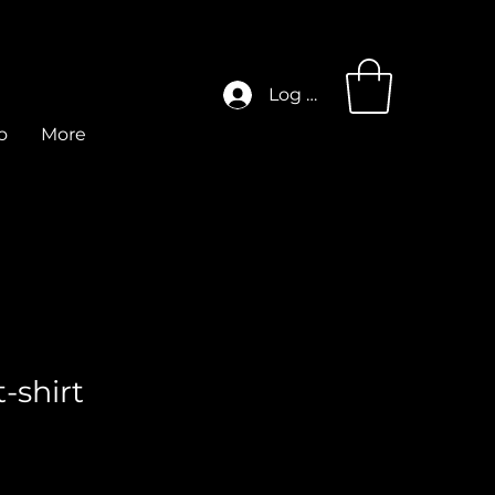
Log In
o
More
-shirt