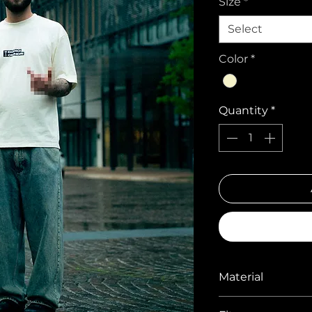
Size
*
Select
Color
*
Quantity
*
Material
100% ring spun co